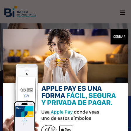
SIGA VIVIENDO
CERRAR
EXPERIENCIAS EXCLUSIVAS,
ESTA ES LA REPOSICIÓN
DE SU TARJETA Bi
Continue disfrutando de los
beneficios de su Tarjeta Bi Signature.
Actívala aquí