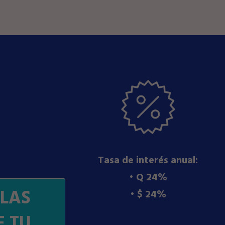
Tasa de interés anual:
•⁠ ⁠Q 24%
LAS
•⁠ ⁠$ 24%
E TU