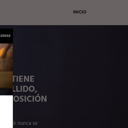
INICIO
CERRAR
AD TIENE
PELLIDO,
 REPOSICIÓN
Bi
te Black nunca se