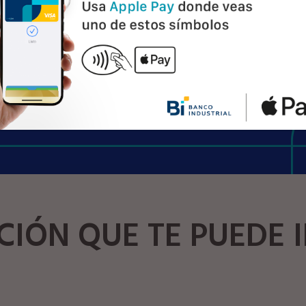
detienen, siga disfrutándolo
Actívala aquí
IÓN QUE TE PUEDE 