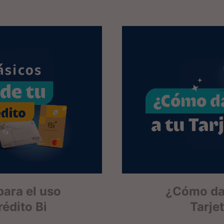
ara el uso
¿Cómo dar
rédito Bi
Tarje