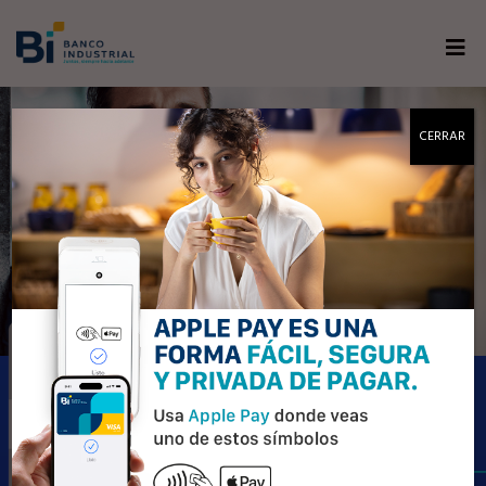
CERRAR
PAGA CON ESTILO
Disfruta de toda una experiencia en
una sola Tarjeta, diseñada
especialmente para tu estilo de vida,
ahora tienes un medio de pago que
te acompaña a todos lados.
Actívala aquí