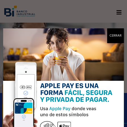
AHORA TU TARJETA
CERRAR
REFLEJA TU CATEGORÍA
Por ser un cliente especial hemos
mejorado la categoría de tu Tarjeta.
Disfruta de los beneficios tu nueva
Tarjeta Bi.
Actívala aquí